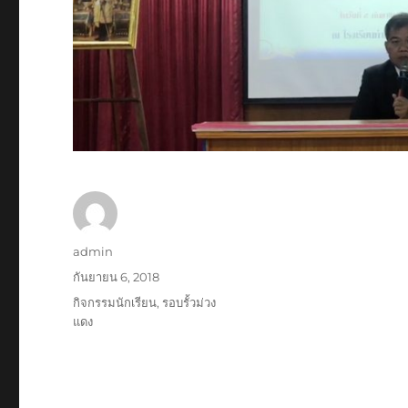
ผู้
admin
เขียน
เขียน
กันยายน 6, 2018
เมื่อ
หมวด
กิจกรรมนักเรียน
,
รอบรั้วม่วง
หมู่
แดง