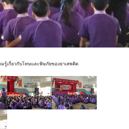
มรู้เกี่ยวกับโทษและพิษภัยของยาเสพติด