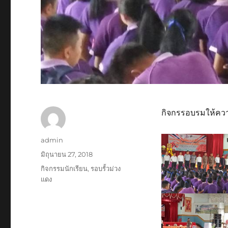
กิจกรรอบรมให้ควา
ผู้
admin
เขียน
เขียน
มิถุนายน 27, 2018
เมื่อ
หมวด
กิจกรรมนักเรียน
,
รอบรั้วม่วง
หมู่
แดง