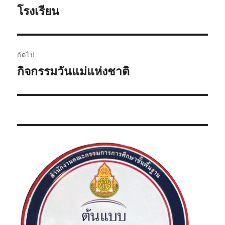
รื่
โรงเรียน
ะ
อ
แ
ง
ก่
น
ถัดไป
อ
กิจกรรมวันแม่แห่งชาติ
เ
ว
น
รื่
ห
เ
อ
น้
ง
รื่
า
ต่
:
อ
อ
ไ
ง
ป
: