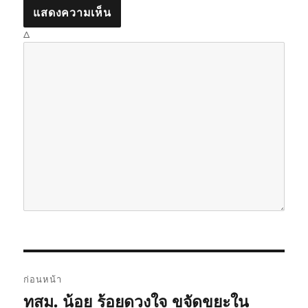
Δ
แ
ก่อนหน้า
น
ทสม. น้อย ร้อยดวงใจ ขจัดขยะใน
เ