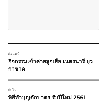
แ
ก่อนหน้า
น
กิจกรรมเข้าค่ายลูกเสือ เนตรนารี ยุว
เ
รื่
กาชาด
ะ
อ
แ
ง
ก่
น
ถัดไป
อ
พิธีทำบุญตักบาตร รับปีใหม่ 2561
เ
ว
น
รื่