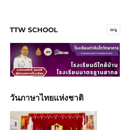
ข้าม
ไป
ยัง
TTW SCHOOL
บทความ
เมนู
วันภาษาไทยแห่งชาติ