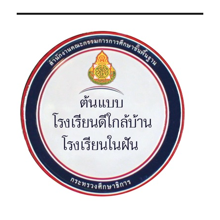
ง
รื่
า
ต่
:
อ
อ
ไ
ง
ป
: