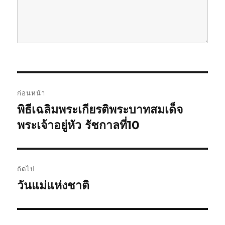
แ
ก่อนหน้า
น
พิธีเฉลิมพระเกียรติพระบาทสมเด็จ
เ
รื่
พระเจ้าอยู่หัว รัชกาลที่10
ะ
อ
แ
ง
ก่
น
ถัดไป
อ
วันแม่แห่งชาติ
เ
ว
น
รื่
ห
เ
อ
น้