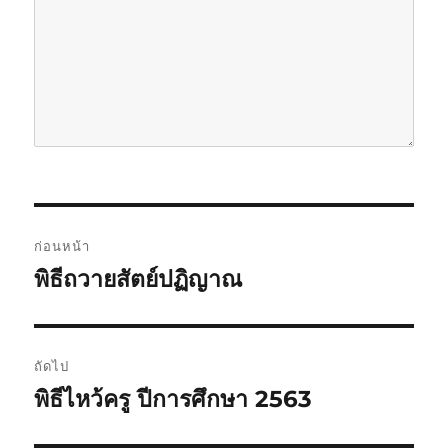
แ
ก่อนหน้า
น
พิธีถวายสัตย์ปฏิญาณ
เ
รื่
ะ
อ
แ
ง
ถัดไป
ก่
น
พิธีไหว้ครู ปีการศึกษา 2563
เ
อ
รื่
ว
น