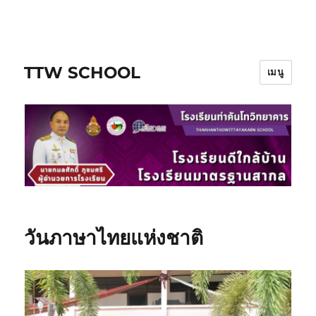
ข้าม
ไป
ยัง
TTW SCHOOL
บทความ
เมนู
วันภาษาไทยแห่งชาติ