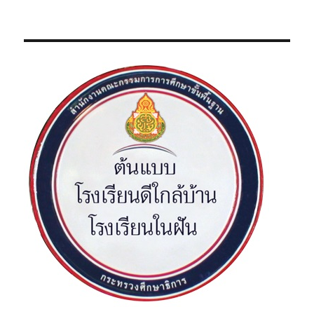
อ
ห
เ
ง
น้
ต่
รื่
า
อ
:
อ
ไ
ป
ง
: