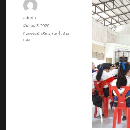
ผู้
admin
เขียน
เขียน
มีนาคม 3, 2020
เมื่อ
หมวด
กิจกรรมนักเรียน
,
รอบรั้วม่วง
หมู่
แดง