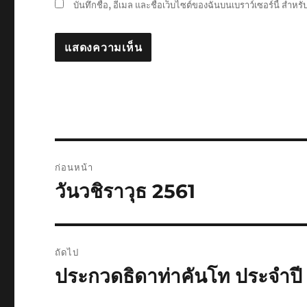
บันทึกชื่อ, อีเมล และชื่อเว็บไซต์ของฉันบนเบราว์เซอร์นี้ สำห
แนะแนว
ก่อนหน้า
เรื่อง
วันวชิราวุธ 2561
เรื่อง
ก่อน
หน้า:
ถัดไป
ประกวดธิดาท่าคันโท ประจำปี
เรื่อง
ต่อ