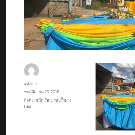
ผู้
admin
เขียน
เขียน
พฤศจิกายน 23, 2018
เมื่อ
หมวด
กิจกรรมนักเรียน
,
รอบรั้วม่วง
หมู่
แดง