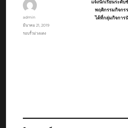
แจ้งนักเรียนระดับช
พฤติกรรมกิจกรร
ผู้
admin
ได้ที่กลุ่มกิจก
เขียน
เขียน
มีนาคม 21, 2019
เมื่อ
หมวด
รอบรั้วม่วงแดง
หมู่