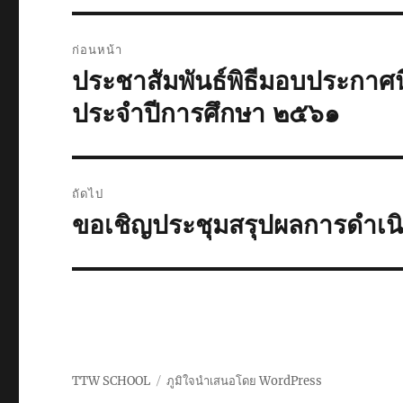
แนะแนว
ก่อนหน้า
เรื่อง
ประชาสัมพันธ์พิธีมอบประกาศนี
เรื่อง
ก่อน
ประจำปีการศึกษา ๒๕๖๑
หน้า:
ถัดไป
ขอเชิญประชุมสรุปผลการดำเนินง
เรื่อง
ต่อ
ไป:
TTW SCHOOL
ภูมิใจนำเสนอโดย WordPress