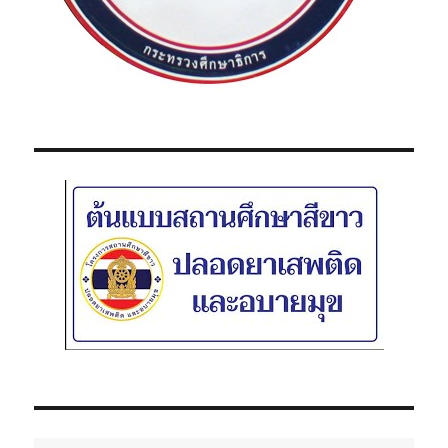
อ
ข
อ
ง
นั
ก
เ
รี
ย
น
ชั้
น
มั
ธ
ย
ม
ศึ
ก
ษ
า
ชั้