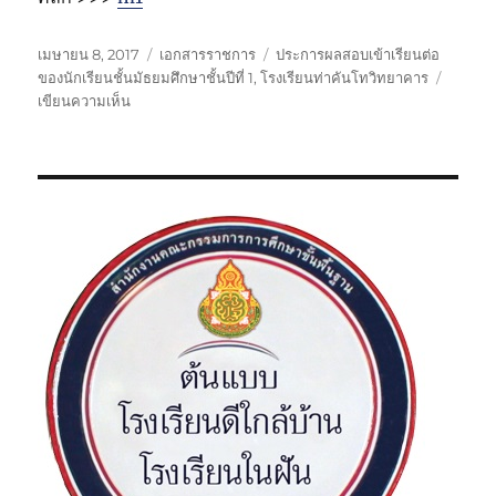
เ
ห
ป้
เมษายน 8, 2017
เอกสารราชการ
ประการผลสอบเข้าเรียนต่อ
ขี
ม
า
ของนักเรียนชั้นมัธยมศึกษาชั้นปีที่ 1
,
โรงเรียนท่าคันโทวิทยาคาร
ย
บ
ว
ย
เขียนความเห็น
น
น
ด
กำ
เ
ผ
ห
กั
มื่
ล
มู่
บ
อ
ก
า
ร
ส
อ
บ
เ
ข้
า
เ
รี
ย
น
ต่