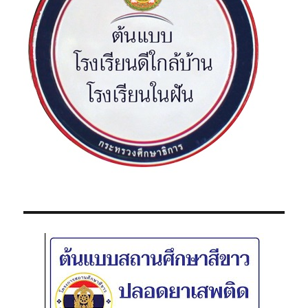
า
สี
2
5
5
9