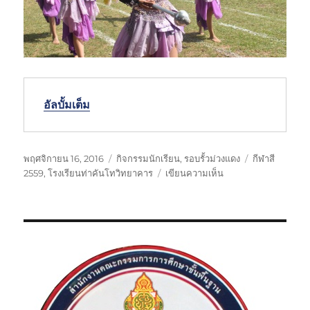
อัลบั้มเต็ม
เ
ห
ป้
พฤศจิกายน 16, 2016
กิจกรรมนักเรียน
,
รอบรั้วม่วงแดง
กีฬาสี
ขี
ม
บ
า
2559
,
โรงเรียนท่าคันโทวิทยาคาร
เขียนความเห็น
ย
ว
น
ย
น
ด
กิ
กำ
เ
ห
จ
กั
มื่
มู่
ก
บ
อ
ร
ร
ม
กี
ฬ