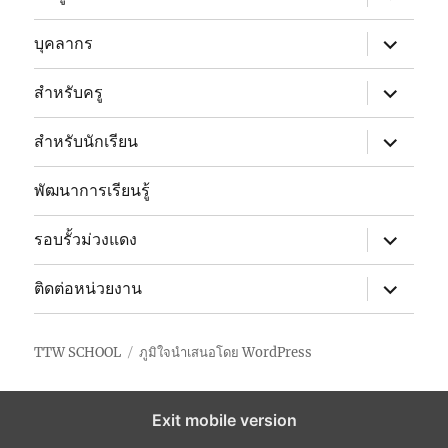
child
menu
expand
บุคลากร
child
menu
expand
สำหรับครู
child
menu
expand
สำหรับนักเรียน
child
menu
พัฒนาการเรียนรู้
expand
รอบรั้วม่วงแดง
child
menu
expand
ติดต่อหน่วยงาน
child
menu
TTW SCHOOL
ภูมิใจนำเสนอโดย WordPress
Exit mobile version