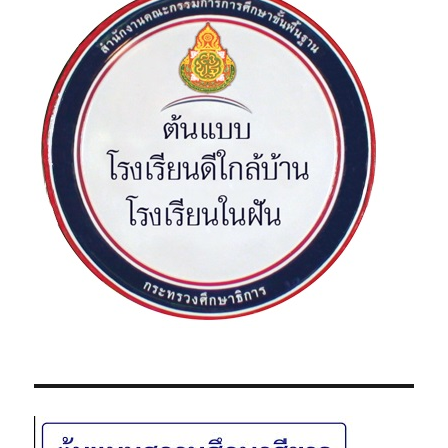
ไ
ง
ป
: