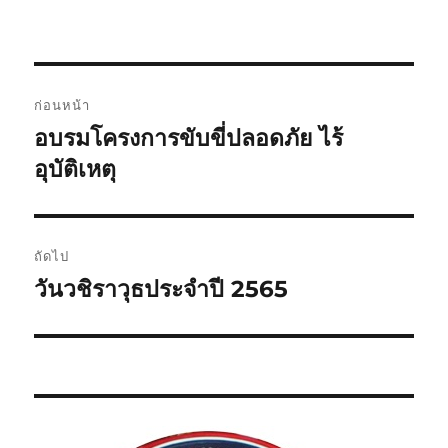
แ
ก่อนหน้า
น
อบรมโครงการขับขี่ปลอดภัย ไร้
เ
รื่
อุบัติเหตุ
ะ
อ
แ
ง
ก่
น
ถัดไป
อ
วันวชิราวุธประจำปี 2565
เ
ว
น
รื่
ห
เ
อ
น้
ง
รื่
า
ต่
:
อ
อ