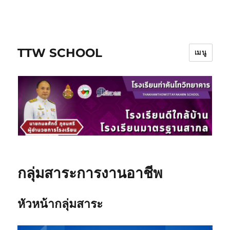
ข้าม
ไป
ยัง
TTW SCHOOL
บทความ
เมนู
กลุ่มสาระการงานอาชีพ
หัวหน้ากลุ่มสาระ