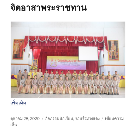
เ
า
ห
จิตอาสาพระราชทาน
มื่
ร
มู่
อ
ป
ร
ะ
เ
มิ
น
C
O
V
I
D
2
5
6
เพิ่มเติม
4
เ
ห
ตุลาคม 28, 2020
กิจกรรมนักเรียน
,
รอบรั้วม่วงแดง
เขียนความ
ขี
บ
ม
เห็น
ย
น
ว