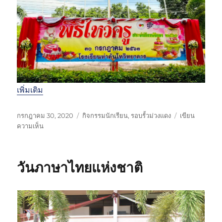
า
ร
ม
ส
ว
น
พ
ฤ
ก
ษ
เพิ่มเติม
ศ
า
เ
ห
กรกฎาคม 30, 2020
กิจกรรมนักเรียน
,
รอบรั้วม่วงแดง
เขียน
ส
ขี
บ
ม
ความเห็น
ต
ย
น
ว
ร์
น
พิ
ด
โ
เ
ธี
ห
ร
วันภาษาไทยแห่งชาติ
มื่
ไ
มู่
ง
อ
ห
เ
ว้
รี
ค
ย
รู
น
ปี