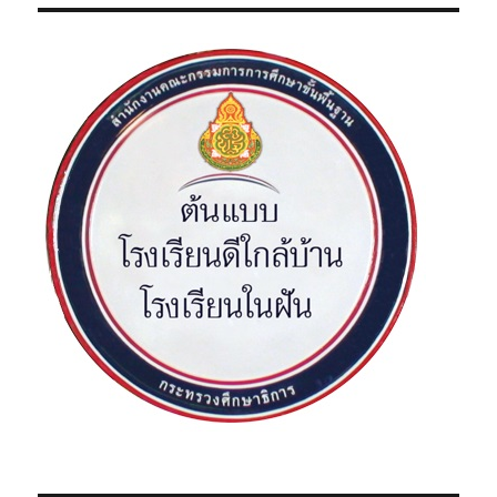
s
ท
ย
แ
t
ห่
ง
s
ช
า
p
ติ
a
g
i
n
a