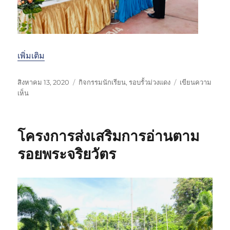
า
น
พ
ร
ะ
พุ
เพิ่มเติม
ท
ธ
เ
ห
สิงหาคม 13, 2020
กิจกรรมนักเรียน
,
รอบรั้วม่วงแดง
เขียนความ
รู
ขี
บ
ม
เห็น
ป
ย
น
ว
โ
น
พิ
ด
ร
เ
ธี
ห
ง
โครงการส่งเสริมการอ่านตาม
มื่
ถ
มู่
เ
อ
ว
รอยพระจริยวัตร
รี
า
ย
ย
น
พ
ร
ะ
ะ
พ