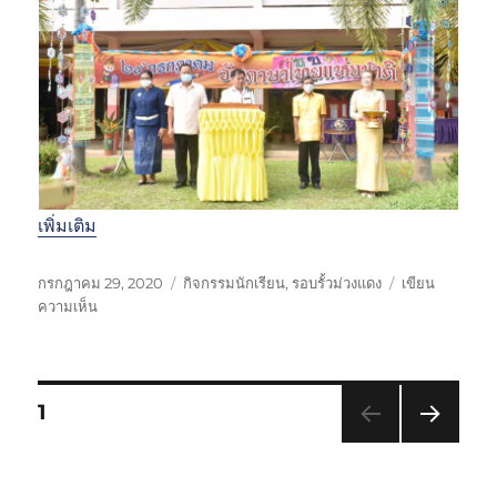
ก
า
ร
ศึ
ก
ษ
า
2
5
เพิ่มเติม
6
3
เ
ห
กรกฎาคม 29, 2020
กิจกรรมนักเรียน
,
รอบรั้วม่วงแดง
เขียน
ขี
บ
ม
ความเห็น
ย
น
ว
น
วั
ด
เ
น
ห
มื่
ภ
มู่
P
ห
1
อ
า
น้
ษ
า
หน้า
o
า
ต่อไป
ไ