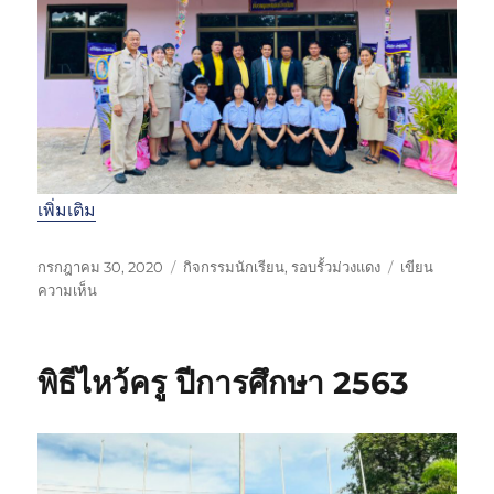
ริ
ม
กิ
ก
ติ์
า
ร
อ่
า
น
ต
า
เพิ่มเติม
ม
ร
เ
ห
กรกฎาคม 30, 2020
กิจกรรมนักเรียน
,
รอบรั้วม่วงแดง
เขียน
อ
ขี
บ
ม
ความเห็น
ย
ย
น
ว
พ
น
นิ
ด
ร
เ
เ
ห
ะ
พิธีไหว้ครู ปีการศึกษา 2563
มื่
ท
มู่
จ
อ
ศ
ริ
ติ
ย
ด
วั
ต
ต