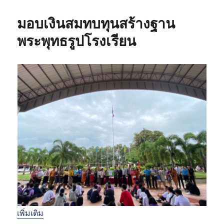
น
จิ
ด
เ
ต
ห
มอบเงินสมทบทุนสร้างฐาน
มื่
อ
มู่
อ
า
พระพุทธรูปโรงเรียน
ส
า
พ
ร
ะ
ร
า
ช
ท
า
น
เพิ่มเติม