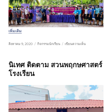
ร
ชั
ย
ม
ง
ค
เพิ่มเติม
ล
ส
ม
เ
ห
บ
สิงหาคม 9, 2020
กิจกรรมนักเรียน
เขียนความเห็น
เ
ขี
ม
น
ด็
ย
ว
โ
จ
น
ด
ค
นิเทศ ติดตาม สวนพฤกษศาสตร์
พ
เ
ห
ร
ร
มื่
มู่
ง
โรงเรียน
ะ
อ
ก
น
า
า
ร
ง
ส่
เ
ง
จ้
เ
า
ส
สิ
ริ