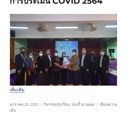
การประเมิน COVID 2564
เ
ห
มื่
มู่
อ
เพิ่มเติม
เ
ห
มกราคม 20, 2021
กิจกรรมนักเรียน
,
รอบรั้วม่วงแดง
เขียนความ
ขี
บ
ม
เห็น
ย
น
ว
น
ก
ด