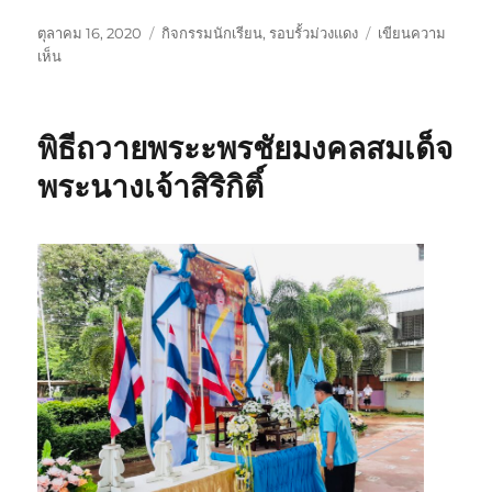
เ
ห
ตุลาคม 16, 2020
กิจกรรมนักเรียน
,
รอบรั้วม่วงแดง
เขียนความ
ขี
บ
ม
เห็น
ย
น
ว
น
ม
ด
เ
อ
ห
พิธีถวายพระะพรชัยมงคลสมเด็จ
มื่
บ
มู่
อ
เ
พระนางเจ้าสิริกิติ์
งิ
น
ส
ม
ท
บ
ทุ
น
ส
ร้
า
ง
ฐ