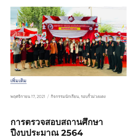
เพิ่มเติม
เ
ห
พฤศจิกายน 17, 2021
กิจกรรมนักเรียน
,
รอบรั้วม่วงแดง
ขี
ม
ย
ว
น
ด
การตรวจสอบสถานศึกษา
เ
ห
มื่
มู่
ปีงบประมาณ 2564
อ